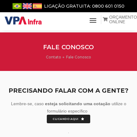
LIGAÇÃO GRATUITA: 0800 601 0150
ORÇAMENTO
menu de naveg
ONLINE
FALE CONOSCO
Contato
Fale Conosco
PRECISANDO FALAR COM A GENTE?
Lembre-se, caso
esteja solicitando uma cotação
utilize o
formulário específico
CLICANDO AQUI
.